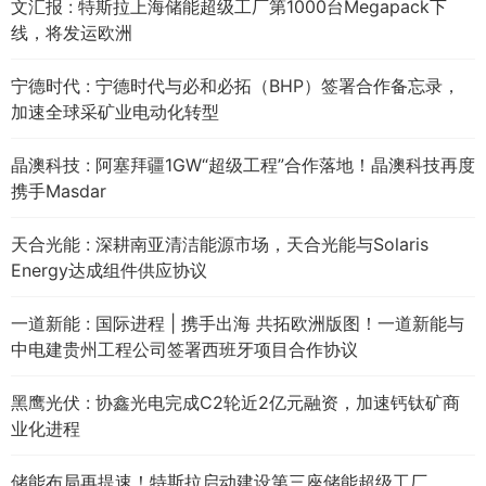
文汇报 : 特斯拉上海储能超级工厂第1000台Megapack下
线，将发运欧洲
宁德时代 : 宁德时代与必和必拓（BHP）签署合作备忘录，
加速全球采矿业电动化转型
晶澳科技 : 阿塞拜疆1GW“超级工程”合作落地！晶澳科技再度
携手Masdar
天合光能 : 深耕南亚清洁能源市场，天合光能与Solaris
Energy达成组件供应协议
一道新能 : 国际进程 | 携手出海 共拓欧洲版图！一道新能与
中电建贵州工程公司签署西班牙项目合作协议
黑鹰光伏 : 协鑫光电完成C2轮近2亿元融资，加速钙钛矿商
业化进程
储能布局再提速！特斯拉启动建设第三座储能超级工厂