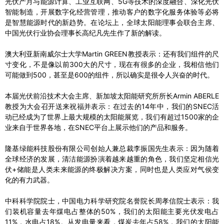
光伏产月与能源计算、工业互联网、5G等技术的深度融合、深化光伏
智能制造，开展数字化经营管理，推动客户的数字化服务体验等必将
是智慧能源时代的新趋势。在论坛上，全球太阳能理事会联合主席、
中国光伏行业协会理事长高纪凡先生作了新的解读。
澳大利亚新南威尔士大学Martin GREEN教授表示：还有我们组件的尺
寸变化，不是像以前300大的尺寸，现在有很多的企业，我相信他们
可能做到500，甚至是600的组件，所以确实是很令人兴奋的时代。
本届光伏前沿技术大会主席、新加坡太阳能研究所所长Armin ABERLE
教授为大会召开送来祝福并表示：在过去的14年中，我们的SNEC活
动已经成为了世界上最大规模的太阳能展览，我们有超过1500家的企
业来自于世界各地，在SNEC平台上展示他们的产品和服务。
隆基绿能科技股份有限公司创始人兼总裁李振国先生表示：因为随着
全球经济的发展，清洁能源扮演着越来越重的角色，我们坚定相信光
伏+储能是人类未来能源的终极解决方案，同时也是人类应对气侯变
化的有力武器。
中科科学院院士，中国电力科学研究院名誉院长周孝信院士表示：我
们装机容量去年煤电占整体的50%，我们的太阳能主要光伏发电占
11%，水电占18%。从发电量来看，煤炭去年占58%，我们的太阳能