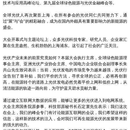
技术与应用高峰论坛、第九届全球绿色能源与光伏金融峰会等。
全球光伏人再次聚首上海，在所有参会的光伏同仁共同努力下，通
过“展”与“会”的精彩融合，成为在国内外颇具有重要影响力的新能源的
盛会。
大会开幕式与主题论坛上，众多光伏科技专家、研究人员、企业家汇
聚在生意盎然、生机勃勃的上海浦东。这引起了社会的广泛关注。
光伏产业未来的前景究竟如何？本届大会执行主席，全球绿色能源理
事会主席、亚洲光伏产业协会主席、中国电力企业联合会副理事长朱
共山先生致词表示：当前，光伏发电的市场竞争力越来越强，光伏行
业告别了靠补贴，我们平价的方法，寻求全球的公正，必将再创新
高，在能源转个的道路上光伏发电必然凭着平价上网和低价上网，从
清洁能源的轨迹一路向前，为守护蓝天碧水贡献力量。
通过建立互联网大数据的应用，能够让更多的光伏进入到电网系统。
大会主席国务院原参事、科技部原秘书长石定寰先生表示：我们这次
在会上，我们的峰会专门有讨论能源互联网的会议，我们希望这样的
信息，这样新的技术的注入，会对我们可再生能源光伏的发展带来新
的强大的动力。