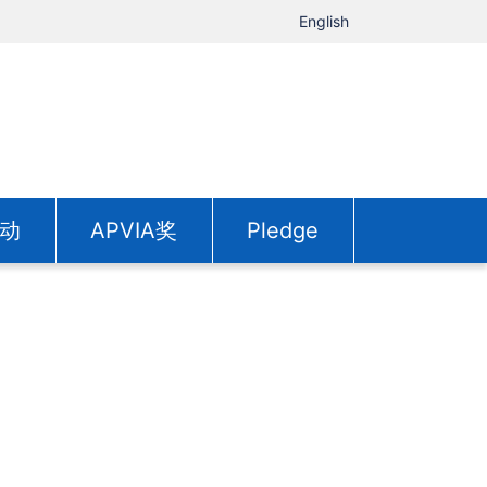
English
动
APVIA奖
Pledge