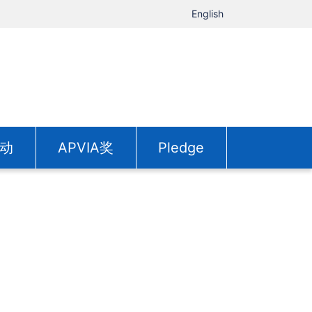
English
动
APVIA奖
Pledge