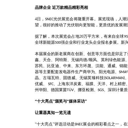
品牌企业
近万款精品精彩亮相
4
日，
光伏展览会将隆重开幕。展览现场，人潮
SNEC
望，很好的推动了光伏朝向更智能，更质优的发展潮
据了解，本次展览会占地
20
万平方米，有来自全球
95
全球新能源
强企业和行业龙头企业报名参展。新
500
本届展会的新老展商在创新、创意等方面也是卯足了
鑫、天合、阿特斯、无锡尚德
顺风、英利绿色能源
/
苏民、比亚迪、中来、东方环晟、汉能、通威、锦能
器等主要配套发电器件生产商华为、阳光电源、
SMA
晶、古瑞瓦特、固德威、无锡英臻科技
(SOLARMAN)
优威、
、上海东洋炭素、福膜、天洋、村上精密
SFC
州华阳、德国莱茵
、挪亚检测、
、深圳计量质
TÜV
SGS
“十大亮点”颁奖与“媒体采访”
让重器真知一览无遗
“十大亮点”评选活动是
展会的精彩看点之一，在
SNEC