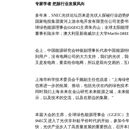
专家学者
把脉行业发展风向
多年来，
SNEC
光伏论坛历来是光伏人探秘行业趋势
国家电投集团黄河上游水电开发有限责任公司党委书
球绿色能源理事会
主席朱共山；全球太阳能理
(GGEIC)
董事长陆永华；澳大利亚新南威尔士大学
Martin GRE
会上，中国能源研究会钟俊副理事长代表中国能源特
到用户，没有电网公司的大力支持，我们的光伏，我
又是发电商，要卖给你电网，所以是双向交易的，互
上海市科学技术委员会干频副主任也说道：
“上海绿
也将进一步的拓展、推动，包括光伏在内的绿色技术
同时我们上海未来在金山研究未来能源之城，未来
示，以及技术的交流，以及在那边的集聚。”
本届大会的主席，全球绿色能源理事会（
GGEIC
）
又进入了光伏非补贴平价时代的开始，参加今
SNEC
快，光伏产业步入了高质量发展的重要拐点，召开本