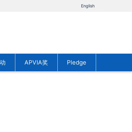
English
动
APVIA奖
Pledge