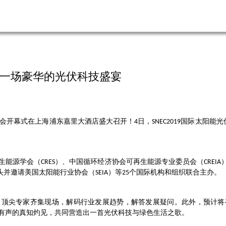
共赴一场豪华的光伏科技盛宴
会开幕式在上海浦东嘉里大酒店盛大召开！
日，
国际太阳能光
4
SNEC2019
生能源学会（
）、中国循环经济协会可再生能源专业委员会（
CRES
CREIA
头并邀请美国太阳能行业协会（
）等
个国际机构和组织联合主办。
SEIA
25
名顶尖专家齐集现场，解码行业发展趋势，解答发展疑问。此外，预计将
有声的真知灼见，共同营造出一首光伏科技与绿色生活之歌。