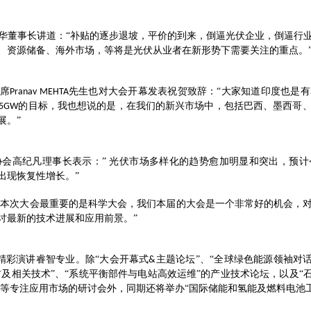
华董事长讲道：
“补贴的逐步退坡，平价的到来，倒逼光伏企业，倒逼行
、资源储备、海外市场，等将是光伏从业者在新形势下需要关注的重点。
主席
先生也对大会开幕发表祝贺致辞：“大家知道印度也是
Pranav MEHTA
的目标，我也想说的是，在我们的新兴市场中，包括巴西、墨西哥
75GW
展。”
会高纪凡理事长表示：” 光伏市场多样化的趋势愈加明显和突出，预
出现恢复性增长。”
“本次大会最重要的是科学大会，我们本届的大会是一个非常好的机会，
讨最新的技术进展和应用前景。”
精彩演讲睿智专业。除“大会开幕式
主题论坛”、“全球绿色能源领袖对话
&
材及相关技术”、“系统平衡部件与电站高效运维”的产业技术论坛，以及“
”等专注应用市场的研讨会外，同期还将举办“国际储能和氢能及燃料电池