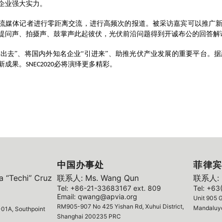
企业强大实力。
主流媒体记者进行零距离交流，进行高频次的报道。被采访嘉宾可以推广
提问声、拍摄声、鼓掌声此起彼伏，光伏前沿问题得到开诚布公的回答解
出去”、将国内外知名企业“引进来”、助推光伏产业发展的重要平台。
新成果。
必将演绎更多精彩。
SNEC2020
中国办事处
菲律宾
 “Techi” Cruz
联系人: Ms. Wang Qun
联系人: M
Tel: +86-21-33683167 ext. 809
Tel: +63
Email: qwang@apvia.org
Unit 905 G
RM905-907 No 425 Yishan Rd, Xuhui District,
Mandaluyo
01A, Southpoint
Shanghai 200235 PRC