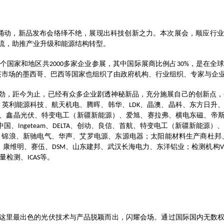
涌动，新品发布会络绎不绝，展现出科技创新之力。本次展会，顺应行业
流，助推产业升级和能源结构转型。
个国家和地区共
多家企业参展，其中国际展商比例占
，是在全
2000
30%
兴市场的墨西哥、巴西等国家也组织了由政府机构、行业组织、专家与企
劲，距今为止，已经有众多企业剧透神秘新品，充分施展自己的创新点，
、英利能源科技、航天机电、腾晖、韩华、
、晶澳、晶科、东方日升
LDK
、鑫晶光伏、特变电工（新疆新能源）、爱旭、赛拉弗、横电东磁、帝
中国、
、
、创动、良信、首航、特变电工（新疆新能源）、
Ingeteam
DELTA
、锦浪、新驰电气、华声、艾罗电源、东源电器；太阳能材料生产商杜邦
、康维明、赛伍、
、山东建邦、武汉长海电力、东洋铝业；检测机构
DSM
V
量检测、
等。
ICAS
这里最出色的光伏技术与产品脱颖而出，闪耀会场。通过国际国内无数