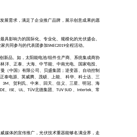
发展需求，满足了企业推广品牌，展示创意成果的愿
球最具影响力的国际化、专业化、规模化的光伏盛会。
业家共同参与的代表团参加
全程活动。
SNEC2019
创新品。如，太阳能电池
/
组件生产商、系统集成商协
、林洋、正泰、大海、中节能、中南光电、国家电投、
斯曼（中国）有限公司、贝盛集团；逆变器、自动控制
正泰电源、英威腾、茂硕、上能、 科华、科士达、三
、
、贺利氏、中来、回天、信义、三星、明冠、海
3M
、
、
、
北德集团、
、
、常
DE
ISE
UL
TÜV
TUV SUD
Intertek
权威媒体的宣传推广，光伏技术重器能够名满业界，走