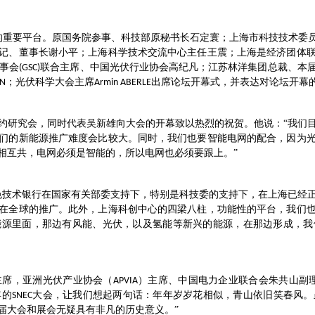
的重要平台。原国务院参事、科技部原秘书长石定寰；上海市科技技术委
记、董事长谢小平；上海科学技术交流中心主任王震；上海是经济团体
事会
联合主席、中国光伏行业协会高纪凡；江苏林洋集团总裁、本
(GSC)
；光伏科学大会主席
出席论坛开幕式，并表达对论坛开幕
EN
Armin ABERLE
约研究会，同时代表吴新雄向大会的开幕致以热烈的祝贺。他说：
“我们
们的新能源推广难度会比较大。同时，我们也要智能电网的配合，因为
相互共，电网必须是智能的，所以电网也必须要跟上。”
色技术银行在国家有关部委支持下，特别是科技委的支持下，在上海已经
在全球的推广。此外，上海科创中心的四梁八柱，功能性的平台，我们
能源里面，那边有风能、光伏，以及氢能等新兴的能源，在那边形成，我
主席，亚洲光伏产业协会（
）主席、中国电力企业联合会朱共山副理
APVIA
年的
大会，让我们想起两句话：年年岁岁花相似，青山依旧笑春风。
SNEC
届大会和展会无疑具有非凡的历史意义。”