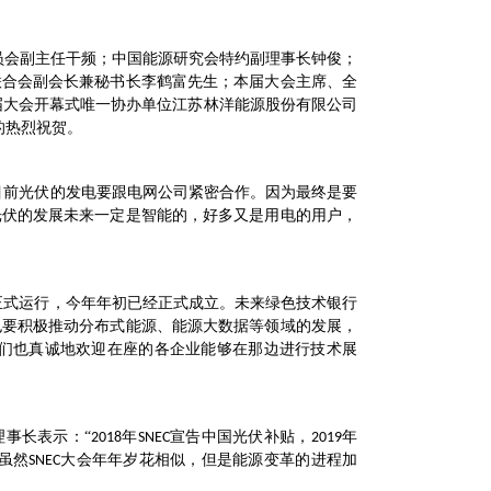
员会副主任干频；中国能源研究会特约副理事长钟俊；
联合会副会长兼秘书长李鹤富先生；本届大会主席、全
届大会开幕式唯一协办单位江苏林洋能源股份有限公司
的热烈祝贺。
目前光伏的发电要跟电网公司紧密合作。因为最终是要
光伏的发展未来一定是智能的，好多又是用电的用户，
正式运行，今年年初已经正式成立。未来绿色技术银行
也要积极推动分布式能源、能源大数据等领域的发展，
们也真诚地欢迎在座的各企业能够在那边进行技术展
事长表示：“
年
宣告中国光伏补贴，
年
2018
SNEC
2019
虽然
大会年年岁花相似，但是能源变革的进程加
SNEC