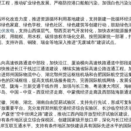
理工程，推动矿业绿色发展。严格防控港口船舶污染。加强白色污染
循环化改造力度，推进资源循环利用基地建设，支持新建一批循环经
和绿色家庭、绿色学校、绿色社区、绿色建筑等创建行动，鼓励绿色
光伏发电
，支持山西煤层气、鄂西页岩气开发转化，加快农村能源服
污权、用能权、用水权、碳排放权市场化交易。按照国家统一部署，
。支持许昌、铜陵、瑞金等地深入推进“无废城市”建设试点。
纵向高速铁路通道中部段，加快沿江、厦渝横向高速铁路通道中部段
加快推进长江干线过江通道建设，继续实施省际高速公路连通工程。
推进郑州国际物流中心、湖北鄂州货运枢纽机场和合肥国际航空货运
特色的区域枢纽，提高支线机场服务能力。完善国际航线网络，发展
沪昆、陇海－兰新交通干线作用，加强与长三角、粤港澳大湾区、海
岛、中国－中亚－西亚经济走廊、中蒙俄经济走廊及西部陆海新通道
安徽、河南、湖北、湖南自由贸易试验区，支持先行先试，形成可复
开放重要平台。充分发挥郑州航空港经济综合实验区、长沙临空经济
卢森堡“空中丝绸之路”建设，推动江西内陆开放型经济试验区建设
持有条件地区设立综合保税区、创建国家级开放口岸，深化与长江经
口岸互联互通水平。支持有条件地区加快建设具有国际先进水平的国际