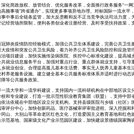
深化简政放权、放管结合、优化服务改革，全面推行政务服务“一网通
高频事项“跨省通办”，实现更多事项异地办理。对标国际一流水平
前事中事后全链条监管，加大反垄断和反不正当竞争执法司法力度，
登记经营场所限制，便利各类创业者注册经营、及时享受扶持政策，
新冠肺炎疫情防控经验模式，加强公共卫生体系建设，完善公共卫生
重大疫情和突发公共卫生风险，着力补齐公共卫生风险防控和应急管
防治项目建设，加快实施传染病医院、疾控中心标准化建设，提高城
公共就业信息服务平台，加强对重点行业、重点群体就业支持，引导
入乡就业创业。合理提高孤儿基本生活费、事实无人抚养儿童基本生
农村养老服务设施。建立健全基本公共服务标准体系并适时进行动态
保障等公共服务政策。
界一流大学和一流学科建设，支持国内一流科研机构在中部地区设立
学校和专业建设，打造一批示范性职业教育集团（联盟），支持中部
构依法依规在中部地区设立分支机构。支持县级医院与乡镇（社区）
械审评分中心，加快创新药品、医疗器械审评审批进程。深入挖掘和
井冈山、大别山等革命老区红色文化，打造爱国主义教育基地和红色
合示范基地、国家级文化产业示范园区建设，加快建设景德镇国家陶