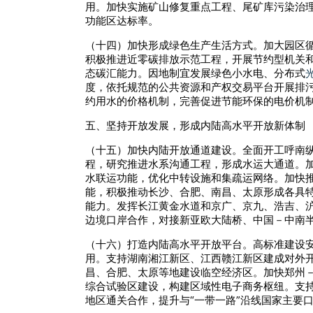
用。加快实施矿山修复重点工程、尾矿库污染治
功能区达标率。
（十四）加快形成绿色生产生活方式。加大园区
积极推进近零碳排放示范工程，开展节约型机关
态碳汇能力。因地制宜发展绿色小水电、分布式
度，依托规范的公共资源和产权交易平台开展排
约用水的价格机制，完善促进节能环保的电价机制
五、坚持开放发展，形成内陆高水平开放新体制
（十五）加快内陆开放通道建设。全面开工呼南
程，研究推进水系沟通工程，形成水运大通道。
水联运功能，优化中转设施和集疏运网络。加快
能，积极推动长沙、合肥、南昌、太原形成各具
能力。发挥长江黄金水道和京广、京九、浩吉、
边境口岸合作，对接新亚欧大陆桥、中国－中南半
（十六）打造内陆高水平开放平台。高标准建设
用。支持湖南湘江新区、江西赣江新区建成对外
昌、合肥、太原等地建设临空经济区。加快郑州－
综合试验区建设，构建区域性电子商务枢纽。支
地区通关合作，提升与“一带一路”沿线国家主要