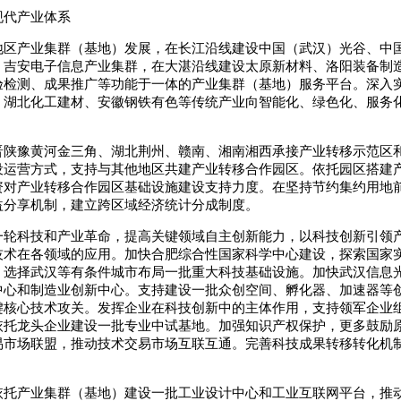
现代产业体系
地区产业集群（基地）发展，在长江沿线建设中国（武汉）光谷、中
、吉安电子信息产业集群，在大湛沿线建设太原新材料、洛阳装备制
验检测、成果推广等功能于一体的产业集群（基地）服务平台。深入
、湖北化工建材、安徽钢铁有色等传统产业向智能化、绿色化、服务
晋陕豫黄河金三角、湖北荆州、赣南、湘南湘西承接产业转移示范区
设运营方式，支持与其他地区共建产业转移合作园区。依托园区搭建
资对产业转移合作园区基础设施建设支持力度。在坚持节约集约用地
益分享机制，建立跨区域经济统计分成制度。
一轮科技和产业革命，提高关键领域自主创新能力，以科技创新引领
技术在各领域的应用。加快合肥综合性国家科学中心建设，探索国家
。选择武汉等有条件城市布局一批重大科技基础设施。加快武汉信息
中心和制造业创新中心。支持建设一批众创空间、孵化器、加速器等
键核心技术攻关。发挥企业在科技创新中的主体作用，支持领军企业
依托龙头企业建设一批专业中试基地。加强知识产权保护，更多鼓励
易市场联盟，推动技术交易市场互联互通。完善科技成果转移转化机
依托产业集群（基地）建设一批工业设计中心和工业互联网平台，推