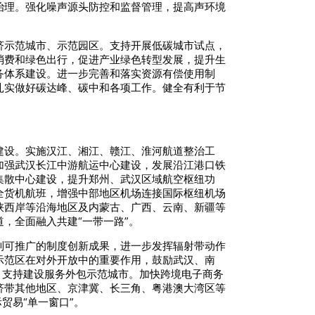
治理。强化噪声源头防控和监督管理，提高声环境
济示范城市、示范园区。支持开展低碳城市试点，
消费和绿色出行，促进产业绿色转型发展，提升生
务体系建设。进一步完善和落实资源有偿使用制
扎实做好碳达峰、碳中和各项工作。健全有利于节
建设。实施汉江、湘江、赣江、淮河航道整治工
加强武汉长江中游航运中心建设，发展沿江港口铁
集散中心建设，提升郑州、武汉区域航空枢纽功
全货机航班，增强中部地区机场连接国际枢纽机场
峡西岸等沿海地区及内蒙古、广西、云南、新疆等
，全面融入共建“一带一路”。
制可推广的制度创新成果，进一步发挥辐射带动作
示范区在对外开放中的重要作用，鼓励武汉、南
。支持建设服务外包示范城市。加快跨境电子商务
济带其他地区、京津冀、长三角、粤港澳大湾区等
贸易“单一窗口”。