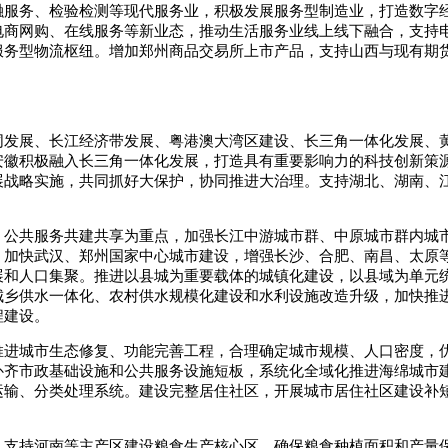
融服务、检验检测等现代服务业，积极发展服务型制造业，打造数字
电商网购、在线服务等新业态，推动生活服务业线上线下融合，支持
服务型物流枢纽。增加郑州商品交易所上市产品，支持山西与现有期
同发展、长江经济带发展、粤港澳大湾区建设、长三角一体化发展、
安徽积极融入长三角一体化发展，打造具有重要影响力的科技创新策
展战略实施，共同抓好大保护，协同推进大治理。支持湖北、湖南、
、公共服务共建共享为重点，加强长江中游城市群、中原城市群内城
。加快武汉、郑州国家中心城市建设，增强长沙、合肥、南昌、太原
展和人口集聚。推进以县城为重要载体的城镇化建设，以县域为单元
城乡供水一体化、农村供水规模化建设和水利设施改造升级，加快推
程建设。
推进城市生态修复、功能完善工程，合理确定城市规模、人口密度，
补齐市政基础设施和公共服务设施短板，系统化全域化推进海绵城市
运输、分类处理系统。建设完整居住社区，开展城市居住社区建设补
，支持河南等主产区建设粮食生产核心区，确保粮食种植面积和产量