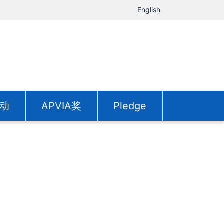
English
动
APVIA奖
Pledge