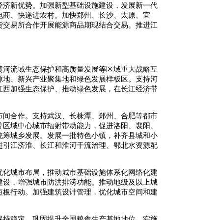
经济新优势。加强新型基础设施建设，发展新一代
电商、快递进农村。加快郑州、长沙、太原、宜
货交易所合作开展能源商品期现结合交易。推进江
黄河流域生态保护和高质量发展等区域重大战略互
源地、新兴产业聚集地和绿色发展样板区。支持河
江西加强生态保护、推动绿色发展，在长江经济带
市间合作。支持武汉、长株潭、郑州、合肥等都市
等区域中心城市辐射带动能力，促进洛阳、襄阳、
统筹城乡发展。发展一批特色小镇，补齐县城和小
进引江济淮、长江和淮河干流治理、鄂北水资源配
优化城市布局，推动城市基础设施体系化网络化建
建设，增强城市防洪排涝功能。推动地级及以上城
短板行动。加强建筑设计管理，优化城市空间和建
保持稳定，巩固提升全国粮食生产基地地位。实施