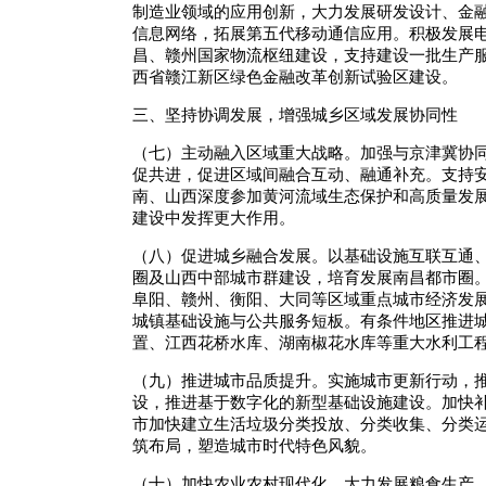
制造业领域的应用创新，大力发展研发设计、金
信息网络，拓展第五代移动通信应用。积极发展
昌、赣州国家物流枢纽建设，支持建设一批生产
西省赣江新区绿色金融改革创新试验区建设。
三、坚持协调发展，增强城乡区域发展协同性
（七）主动融入区域重大战略。加强与京津冀协
促共进，促进区域间融合互动、融通补充。支持
南、山西深度参加黄河流域生态保护和高质量发
建设中发挥更大作用。
（八）促进城乡融合发展。以基础设施互联互通
圈及山西中部城市群建设，培育发展南昌都市圈
阜阳、赣州、衡阳、大同等区域重点城市经济发
城镇基础设施与公共服务短板。有条件地区推进
置、江西花桥水库、湖南椒花水库等重大水利工
（九）推进城市品质提升。实施城市更新行动，
设，推进基于数字化的新型基础设施建设。加快
市加快建立生活垃圾分类投放、分类收集、分类
筑布局，塑造城市时代特色风貌。
（十）加快农业农村现代化。大力发展粮食生产