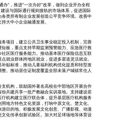
办”，推进“一次办好”改革，做到企业开办全程
，建设与国际通行规则接轨的市场体系，促进国际
为各类所有制企业发展创造公平竞争环境。改善中
支持大中小企业融通发展。
服务项目，建立公共卫生事业稳定投入机制，完善
理短板，重点支持早期监测预警能力、应急医疗救
乡社区医疗服务能力。推动基本医疗保险信息互联
重点就业群体跨地区就业，促进多渠道灵活就业。
活补贴标准，推动儿童福利机构优化提质和转型发
调整。推动居住证制度覆盖全部未落户城镇常住人
分支机构，鼓励国外著名高校在中部地区开展合作
省份共建共享一批产教融合实训基地。支持建设若
医疗机构建立医疗联合体，提升基层医疗机构服务
利用地方特色文化资源，打响中原文化、楚文化、
旅游目的地。积极发展文化创意、广播影视、动漫
瓷文化传承创新试验区。加大对足球场地等体育设