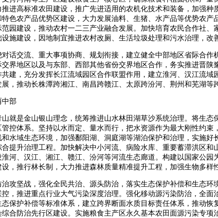
力推进高标准农田建设，推广先进适用的农机化技术和装备，加强种
和特色农产品优势区建设，大力发展油料、生猪、水产品等优势农产
示范园建设，推动农村一二三产业融合发展。加快培育农民合作社、
础设施建设，因地制宜推进农村改厕、生活垃圾处理和污水治理，改
绕对话交流、重大事项协商、规划衔接，建立健全中部地区省际合作
际交界地区以及与东部、西部其他省份交界地区合作，务实推进晋陕
作共建，充分发挥长江流域园区合作联盟作用，建立淮河、汉江流域
发展，推动长株潭跨湘江、南昌跨赣江、太原跨汾河、荆州和芜湖等
丽中部
青山就是金山银山理念，统筹推进山水林田湖草沙系统治理。将生态
区管控体系。坚持以水而定、量水而行，把水资源作为最大刚性约束
线和水域生态环境，加强鄱阳湖、洞庭湖等湖泊保护和治理，实施好
综合提升治理工程。加快解决中小河流、病险水库、重要蓄滞洪区和
设淮河、汉江、湘江、赣江、汾河等河流生态廊道。构建以国家公园
建设，推行林长制，大力推进森林质量精准提升工程，加强生物多样
防治攻坚战，强化全民共治、源头防治，落实生态保护补偿和生态环
联控，推进重点行业大气污染深度治理。强化移动源污染防治，全面
生态保护补偿等标准体系，建立跨界断面水质目标责任体系，推动恢
染综合防治先行区建设。实施粮食主产区永久基本农田面源污染专项