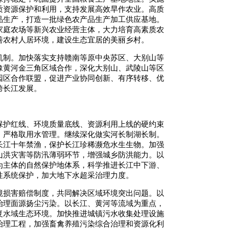
质资源保护和利用，支持发展高效旱作农业。高质
品生产，打造一批绿色农产品生产加工供应基地。
家庭农场等新兴农业经营主体，大力培育高素质农
善农村人居环境，建设生态宜居的美丽乡村。
机制。加快落实支持赣南等原中央苏区、大别山等
豫黄河金三角区域合作，深化大别山、武陵山等区
园区合作联盟，促进产业协同创新、有序转移、优
跨长江发展。
保护红线、环境质量底线、资源利用上线的硬约束
，严格取用水管理。继续深化做实河长制湖长制。
长江十年禁渔，保护长江珍稀濒危水生生物。加强
山洪灾害等防汛薄弱环节，增强城乡防洪能力。以
为主体的自然保护地体系，科学推进长江中下游、
性系统保护，加大地下水超采治理力度。
境损害赔偿制度，共同解决区域环境突出问题。以
治理面源扬尘污染。以长江、黄河等流域为重点，
复水域生态环境。加快推进城镇污水收集处理设施
治理工程，加强畜禽养殖污染综合治理和资源化利