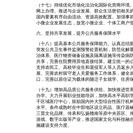
（十七）持续优化市场化法治化国际化营商环境。
网上办理。推进与企业发展、群众生活密切相关的
国内要素有序自由流动、资源高效配置。加强事
小微企业发展生态，放宽小微企业、个体工商户
六、坚持共享发展，提升公共服务保障水平
（十八）提高基本公共服务保障能力。认真总结
突发公共卫生事件监测预警处置机制，防范化解
治体系、医疗物资储备设施及隔离设施等传染病
共享，完善住院费用异地直接结算。建立统一的
支持农民工、高校毕业生和退役军人等人员返乡
展。完善农村留守老人关爱服务工作体系，健全
口，完善以居住证为载体的随迁子女就学、住房
（十九）增加高品质公共服务供给。加快推进世
办学。大力开展职业技能培训，加快高水平高职
干区域医疗中心，鼓励国内外大型综合性医疗机
水平。条件成熟时在中部地区设立药品、医疗器
三晋文化品牌。传承和弘扬赣南等原中央苏区、
游戏、数字出版等产业，推进国家文化与科技融
施建设支持力度。