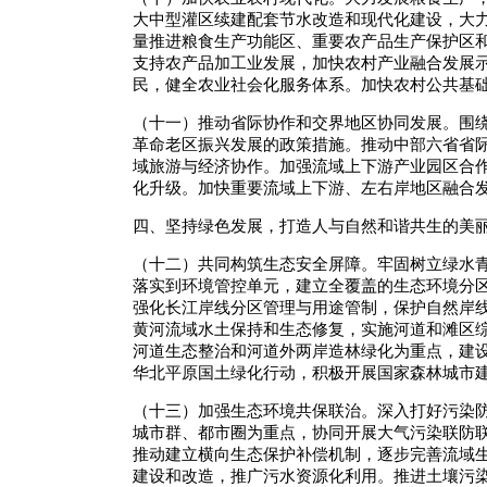
大中型灌区续建配套节水改造和现代化建设，大
量推进粮食生产功能区、重要农产品生产保护区
支持农产品加工业发展，加快农村产业融合发展
民，健全农业社会化服务体系。加快农村公共基
（十一）推动省际协作和交界地区协同发展。围
革命老区振兴发展的政策措施。推动中部六省省
域旅游与经济协作。加强流域上下游产业园区合
化升级。加快重要流域上下游、左右岸地区融合
四、坚持绿色发展，打造人与自然和谐共生的美
（十二）共同构筑生态安全屏障。牢固树立绿水
落实到环境管控单元，建立全覆盖的生态环境分
强化长江岸线分区管理与用途管制，保护自然岸
黄河流域水土保持和生态修复，实施河道和滩区
河道生态整治和河道外两岸造林绿化为重点，建
华北平原国土绿化行动，积极开展国家森林城市
（十三）加强生态环境共保联治。深入打好污染
城市群、都市圈为重点，协同开展大气污染联防
推动建立横向生态保护补偿机制，逐步完善流域
建设和改造，推广污水资源化利用。推进土壤污