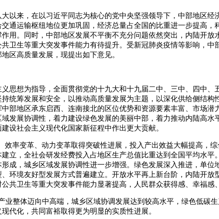
八大以来，在以习近平同志为核心的党中央坚强领导下，中部地区经
合交通运输枢纽地位更加巩固，经济总量占全国的比重进一步提高，
撑作用。同时，中部地区发展不平衡不充分问题依然突出，内陆开放
公共卫生等重大突发事件能力有待提升。受新冠肺炎疫情等影响，中
部地区高质量发展，现提出如下意见。
主义思想为指导，全面贯彻党的十九大和十九届二中、三中、四中、
坚持统筹发展和安全，以推动高质量发展为主题，以深化供给侧结构
挥中部地区承东启西、连南接北的区位优势和资源要素丰富、市场潜
区域发展协调性，着力建设绿色发展的美丽中部，着力推动内陆高水
面建设社会主义现代化国家新征程中作出更大贡献。
革、效率变革、动力变革取得突破性进展，投入产出效益大幅提高，
本建立，全社会研发经费投入占地区生产总值比重达到全国平均水平
本形成，城乡区域发展协调性进一步增强。绿色发展深入推进，单位
型、环境友好型发展方式普遍建立。开放水平再上新台阶，内陆开放
对公共卫生等重大突发事件能力显著提高，人民群众获得感、幸福感
，产业整体迈向中高端，城乡区域协调发展达到较高水平，绿色低碳
义现代化，共同富裕取得更为明显的实质性进展。