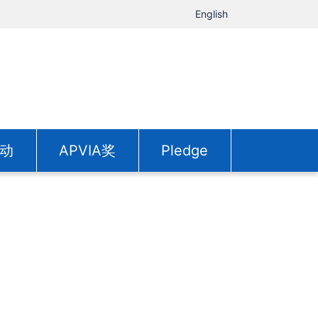
English
动
APVIA奖
Pledge