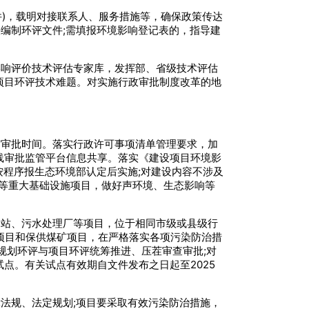
件)，载明对接联系人、服务措施等，确保政策传达
编制环评文件;需填报环境影响登记表的，指导建
影响评价技术评估专家库，发挥部、省级技术评估
项目环评技术难题。对实施行政审批制度改革的地
缩审批时间。落实行政许可事项清单管理要求，加
线审批监管平台信息共享。落实《建设项目环境影
按程序报生态环境部认定后实施;对建设内容不涉及
路等重大基础设施项目，做好声环境、生态影响等
运站、污水处理厂等项目，位于相同市级或县级行
设项目和保供煤矿项目，在严格落实各项污染防治措
规划环评与项目环评统筹推进、压茬审查审批;对
点。有关试点有效期自文件发布之日起至2025
法规、法定规划;项目要采取有效污染防治措施，