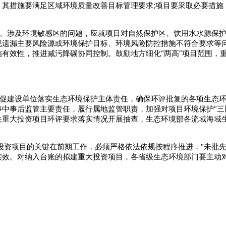
其措施要满足区域环境质量改善目标管理要求;项目要采取必要措施
益、涉及环境敏感区的问题，应就项目对自然保护区、饮用水水源保
遗漏主要风险源或环境保护目标、环境风险防控措施不符合要求等问
有效性，推进减污降碳协同控制。鼓励地方细化“两高”项目范围，
督促建设单位落实生态环境保护主体责任，确保环评批复的各项生态
中事后监管主要责任，履行属地监管职责，加强对项目环境保护“三
关重大投资项目环评要求落实情况开展抽查，生态环境部各流域海域
重大投资项目的关键在前期工作，必须严格依法依规按程序推进，“未批
实效。对纳入台账的拟建重大投资项目，各省级生态环境部门要主动