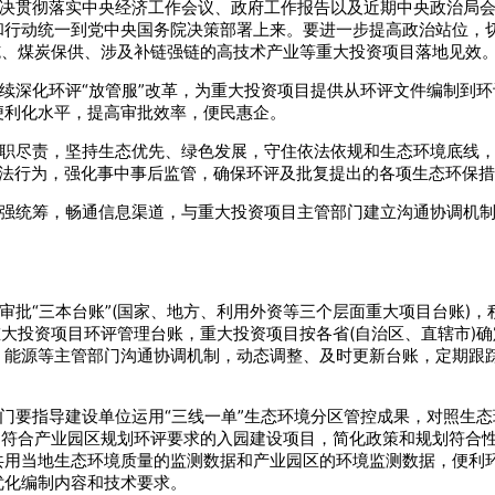
坚决贯彻落实中央经济工作会议、政府工作报告以及近期中央政治局
和行动统一到党中央国务院决策部署上来。要进一步提高政治站位，
施、煤炭保供、涉及补链强链的高技术产业等重大投资项目落地见效
持续深化环评“放管服”改革，为重大投资项目提供从环评文件编制到
便利化水平，提高审批效率，便民惠企。
履职尽责，坚持生态优先、绿色发展，守住依法依规和生态环境底线
等违法行为，强化事中事后监管，确保环评及批复提出的各项生态环保
加强统筹，畅通信息渠道，与重大投资项目主管部门建立沟通协调机
评审批“三本台账”(国家、地方、利用外资等三个层面重大项目台账)
重大投资项目环评管理台账，重大投资项目按各省(自治区、直辖市)
、能源等主管部门沟通协调机制，动态调整、及时更新台账，定期跟
部门要指导建设单位运用“三线一单”生态环境分区管控成果，对照生
导符合产业园区规划环评要求的入园建设项目，简化政策和规划符合
共用当地生态环境质量的监测数据和产业园区的环境监测数据，便利
优化编制内容和技术要求。