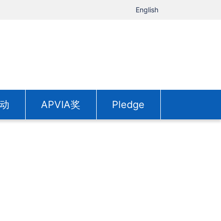
English
动
APVIA奖
Pledge