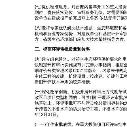
(七)提供精准服务。对台账内当年开工的重大投
到位、责任落实到位、审批服务到位。对需要编制
设单位在建成投产前完成网上备案;依法无需开展
(八)发挥专家优势解决技术难题。生态环境部和
机构和行业专家优势，对建设单位和基层环评审
方，省级生态环境部门应加大技术帮扶指导力度
三、提高环评审批质量和效率
(九)建立绿色通道。对符合生态环境保护要求的
快制定环评审批实施规范并完善办事指南，推进
响评价分类管理名录(2021年版)》，名录未
主体工程的改建、扩建项目，按改建、扩建的工程
新旧环评技术导则的统筹衔接。
(十)深化改革创新。积极开展环评审批方式改革
政区且项目类型相同的，可“打捆”开展环评审批
施基础上，环评审批可不与污染物总量指标挂钩;
于跨省的不含水库的防洪治涝工程、不含水库的灌
年12月31日。
(十一)守住审批底线。在重大投资项目环评审批