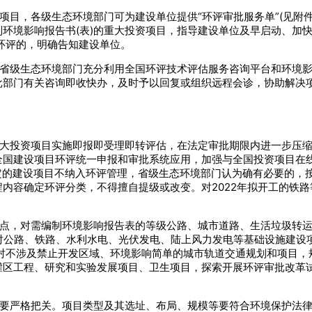
资项目，各级生态环境部门可为建设单位提供“环评审批服务单”(见附
环境影响报告书(表)的重大投资项目，指导建设单位及早启动、加快
环评的，明确告知建设单位。
各省级生态环境部门充分利用全国环评技术评估服务咨询平台和环境
批部门有关咨询即收快办，及时予以回复或组织远程会诊，协助解决
。
重大投资项目实施即报即受理即转评估，在法定审批期限内进一步压
全国建设项目环评统一申报和审批系统应用，加强与全国投资项目在
作规定的建设项目不纳入环评管理，省级生态环境部门认为确有必要的，
内容确定环评分类，不得擅自提级或改变。对2022年拟开工的铁
试点，对需编制环境影响报告表的等级公路、城市道路、生活垃圾转
;对公路、铁路、水利水电、光伏发电、陆上风力发电等基础设施建
对不涉及禁止开发区域、环境影响简单的城市轨道交通规划和项目，
区工程、研究和实验发展项目、卫生项目，探索开展环评审批改革试
中要严格把关。项目类型及其选址、布局、规模等要符合环境保护法律