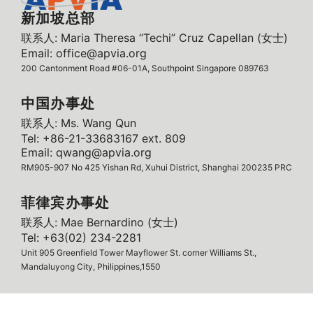
新加坡总部
联系人: Maria Theresa “Techi” Cruz Capellan (女士)
Email: office@apvia.org
200 Cantonment Road #06-01A, Southpoint Singapore 089763
中国办事处
联系人: Ms. Wang Qun
Tel: +86-21-33683167 ext. 809
Email: qwang@apvia.org
RM905-907 No 425 Yishan Rd, Xuhui District, Shanghai 200235 PRC
菲律宾办事处
联系人: Mae Bernardino (女士)
Tel: +63(02) 234-2281
Unit 905 Greenfield Tower Mayflower St. corner Williams St.,
Mandaluyong City, Philippines,1550