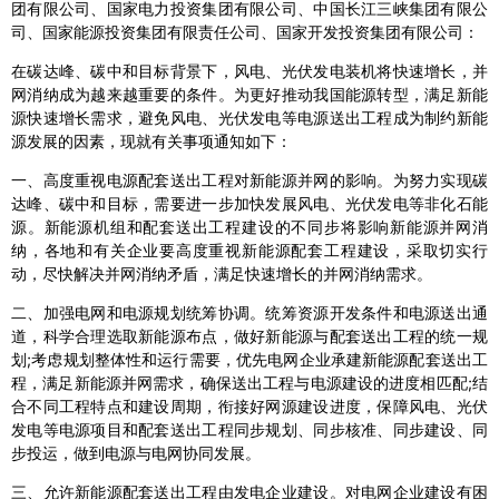
团有限公司、国家电力投资集团有限公司、中国长江三峡集团有限公
司、国家能源投资集团有限责任公司、国家开发投资集团有限公司：
在碳达峰、碳中和目标背景下，风电、光伏发电装机将快速增长，并
网消纳成为越来越重要的条件。为更好推动我国能源转型，满足新能
源快速增长需求，避免风电、光伏发电等电源送出工程成为制约新能
源发展的因素，现就有关事项通知如下：
一、高度重视电源配套送出工程对新能源并网的影响。为努力实现碳
达峰、碳中和目标，需要进一步加快发展风电、光伏发电等非化石能
源。新能源机组和配套送出工程建设的不同步将影响新能源并网消
纳，各地和有关企业要高度重视新能源配套工程建设，采取切实行
动，尽快解决并网消纳矛盾，满足快速增长的并网消纳需求。
二、加强电网和电源规划统筹协调。统筹资源开发条件和电源送出通
道，科学合理选取新能源布点，做好新能源与配套送出工程的统一规
划;考虑规划整体性和运行需要，优先电网企业承建新能源配套送出工
程，满足新能源并网需求，确保送出工程与电源建设的进度相匹配;结
合不同工程特点和建设周期，衔接好网源建设进度，保障风电、光伏
发电等电源项目和配套送出工程同步规划、同步核准、同步建设、同
步投运，做到电源与电网协同发展。
三、允许新能源配套送出工程由发电企业建设。对电网企业建设有困