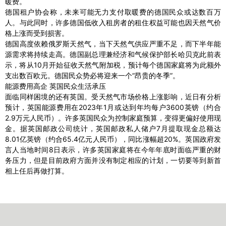
暖费。
德国租户协会称，未来可能无力支付取暖费的德国民众或达数百万
人。与此同时，许多德国低收入租房者的租住权益可能也因天然气价
格上涨而受到损害。
德国高度依赖俄罗斯天然气，当下天然气供应严重不足，而下半年能
源需求将持续走高。德国副总理兼经济和气候保护部长哈贝克此前表
示，将从10月开始征收天然气附加税，预计每个德国家庭将为此额外
支出数百欧元。德国民众势必将迎来一个“昂贵的冬季”。
能源费用高企 英国民众生活承压
面临同样困境的还有英国。受天然气市场价格上涨影响，近日有分析
预计，英国能源费用在2023年1月或达到年均每户3600英镑（约合
2.9万元人民币）。许多英国民众为控制家庭预算，变得更偏好使用现
金。据英国邮政公司统计，英国邮政私人储户7月提取现金总额达
8.01亿英镑（约合65.4亿元人民币），同比涨幅超20%。英国政府发
言人当地时间8日表示，许多英国家庭将在今年年底时面临严重的财
务压力，但是目前政府方面并没有制定相应的计划，一切要等到新首
相上任后再做打算。