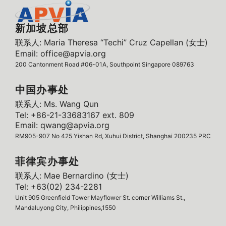
新加坡总部
联系人: Maria Theresa “Techi” Cruz Capellan (女士)
Email: office@apvia.org
200 Cantonment Road #06-01A, Southpoint Singapore 089763
中国办事处
联系人: Ms. Wang Qun
Tel: +86-21-33683167 ext. 809
Email: qwang@apvia.org
RM905-907 No 425 Yishan Rd, Xuhui District, Shanghai 200235 PRC
菲律宾办事处
联系人: Mae Bernardino (女士)
Tel: +63(02) 234-2281
Unit 905 Greenfield Tower Mayflower St. corner Williams St.,
Mandaluyong City, Philippines,1550