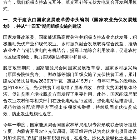
方向，我们积极支持农光互补、草光互补等光伏发电复合开发利用模
式。
一、关于建议由国家发展改革委牵头编制《国家农业光伏发展规
划》，并从“十四五”期间组织实施的建议
国家发展改革委、国家能源局高度关注并积极支持农业光伏发展，积
极推动光伏产业和现代农业、乡村振兴融合发展取得综合效益，推动
农业生产与清洁发电的有机结合，提高土地综合利用效率，促进农村
地区经济创收，助力实现碳达峰碳中和目标。
脱贫攻坚期间，国家能源局会同国家发展改革委、国家乡村振兴局
（原国务院扶贫办）、财政部等部门组织实施了光伏扶贫工程，累计
建成光伏扶贫电站2636万千瓦，惠及415万户，每年可产生的发电收
益约180亿元。光伏扶贫工程取得了显著成效，在壮大贫困村集体经
济、促进贫困户增收脱贫方面发挥了重要作用。此外，国家能源局配
合农业农村部等相关部门在强化电站运行监测、强化电站运维管理、
规范收益分配管理等方面提出多项落实举措，持续巩固光伏扶贫成
效，防止发生规模性返贫。
今年一季度，国家能源局会同国家林草局组织专家形成联合调研组赴
宁夏、内蒙古开展农业光伏调研。调研组评估认为光伏发电项目建设
对加快实现“双碳”目标有积极作用，在退化、沙化及盐碱化土地上科