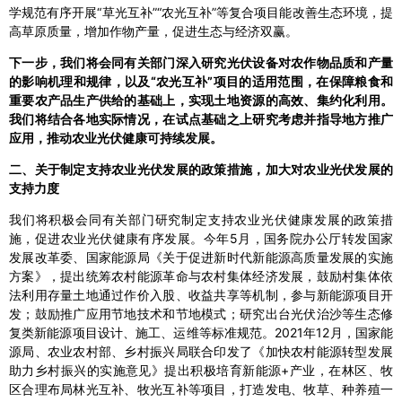
学规范有序开展“草光互补”“农光互补”等复合项目能改善生态环境，提
高草原质量，增加作物产量，促进生态与经济双赢。
下一步，我们将会同有关部门深入研究光伏设备对农作物品质和产量
的影响机理和规律，以及“农光互补”项目的适用范围，在保障粮食和
重要农产品生产供给的基础上，实现土地资源的高效、集约化利用。
我们将结合各地实际情况，在试点基础之上研究考虑并指导地方推广
应用，推动农业光伏健康可持续发展。
二、关于制定支持农业光伏发展的政策措施，加大对农业光伏发展的
支持力度
我们将积极会同有关部门研究制定支持农业光伏健康发展的政策措
施，促进农业光伏健康有序发展。今年5月，国务院办公厅转发国家
发展改革委、国家能源局《关于促进新时代新能源高质量发展的实施
方案》，提出统筹农村能源革命与农村集体经济发展，鼓励村集体依
法利用存量土地通过作价入股、收益共享等机制，参与新能源项目开
发；鼓励推广应用节地技术和节地模式；研究出台光伏治沙等生态修
复类新能源项目设计、施工、运维等标准规范。2021年12月，国家能
源局、农业农村部、乡村振兴局联合印发了《加快农村能源转型发展
助力乡村振兴的实施意见》提出积极培育新能源+产业，在林区、牧
区合理布局林光互补、牧光互补等项目，打造发电、牧草、种养殖一