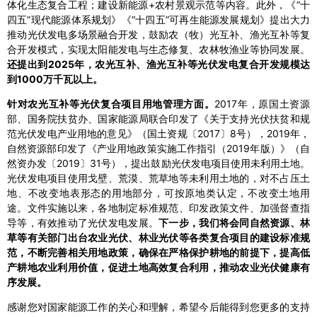
体化生态复合工程；建设新能源+农村景观示范等内容。此外，《“十
四五”现代能源体系规划》《“十四五”可再生能源发展规划》提出大力
推动光伏发电多场景融合开发，鼓励农（牧）光互补、渔光互补等复
合开发模式，实现太阳能发电与生态修复、农林牧渔业等协同发展。
还提出到2025年，农光互补、渔光互补等光伏发电复合开发规模达
到1000万千瓦以上。
针对农光互补等光伏复合项目用地管理方面。
2017年，原国土资源
部、国务院扶贫办、国家能源局联合印发了《关于支持光伏扶贫和规
范光伏发电产业用地的意见》（国土资规〔2017〕8号），2019年，
自然资源部印发了《产业用地政策实施工作指引（2019年版）》（自
然资办发〔2019〕31号），提出鼓励光伏发电项目使用未利用土地。
光伏发电项目使用戈壁、荒漠、荒草地等未利用土地的，对不占压土
地、不改变地表形态的用地部分，可按原地类认定，不改变土地用
途。文件实施以来，各地制定标准规范、印发政策文件、加强督查指
导等，有效推动了光伏发电发展。
下一步，我们将会同自然资源、林
草等有关部门出台农业光伏、林业光伏等各类复合项目的建设标准规
范，不断完善相关用地政策，确保在严格保护耕地的前提下，提高低
产耕地农业利用价值，促进土地高效复合利用，推动农业光伏健康有
序发展。
感谢您对国家能源工作的关心和理解，希望今后能得到您更多的支持