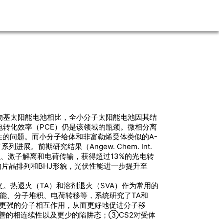
物基太阳能电池相比，全小分子太阳能电池因其结
转化效率（PCE）仍是该领域的瓶颈。微相分离
注的问题。而小分子给体和非富勒烯受体类似的A-
前期研究结果（Angew. Chem. Int.
pi堆积、激子解离和电荷传输，获得超过13%的光电转
节了分子的片晶排列和BHJ形貌，光伏性能进一步提升至
热退火（TA）和溶剂退火（SVA）作为常用的
性能、分子堆积、电荷转移等，系统研究了TA和
诱导更强的分子相互作用，从而更好地促进分子移
善的相连续性以及更少的陷阱态；③CS2对受体