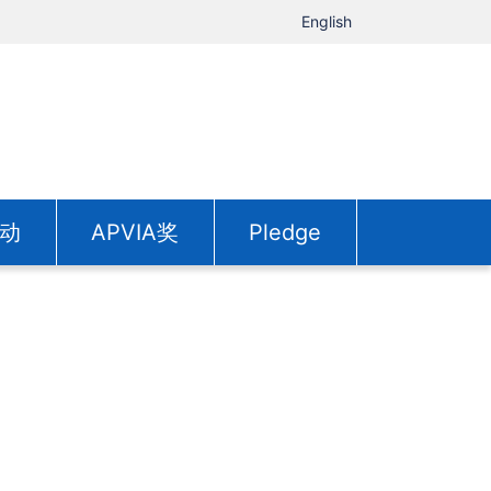
English
动
APVIA奖
Pledge