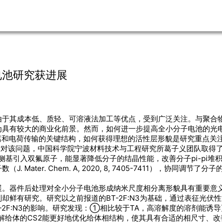
电池研究获进展
由于其成本低、质轻、可溶液法加工等优点，受到广泛关注。与聚合
具有较大的商业化前景。然而，如何进一步提高全小分子电池的光电
离和电荷传输的关键结构，如何获得理想的活性层形貌是研究重点关
对该问题，中国科学院宁波材料技术与工程研究所葛子义团队取得了系列进展。
，在小分子给体侧基引入双氟原子，能显著降低分子的结晶性能，改善分子pi-
Mater. Chem. A, 2020, 8, 7405-7411），协同调
器件后处理对全小分子电池形成纳米尺度相分离形貌具有重要意义。
鲜有研究。研究以之前报道的BT-2F:N3为基础，通过表征光伏
BT-2F:N3的影响。研究发现：①相比较于TA，高溶解度的溶剂能
解给体的CS2能更好地优化给体相结构，使其具有合适的相尺寸、改