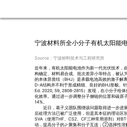
宁波材料所全小分子有机太阳能
Source：宁波材料技术与工程研究所
近年来，有机太阳能电池作为新一代光伏技术，
构确定、材料易合成、批次差异小等特点，被认为
的本体异质结（BHJ）是承载电池高效的激子解
D-A结构并不利于形成精细、良好的BHJ形貌。针
Ed. 2020, 59, 2808-2815）发现
化效率。通过进一步调整分子侧链的位置和碳原子数（J. 
14%。
近日，葛子义团队围绕该问题取得进一步进展。
后处理方法已被广泛使用，但是其本征的理论区别却
SVA（使用THF、CS2、CF三种常用溶剂）对
动，提高分子的J-聚集和分子互连；②选择性溶