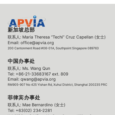
新加坡总部
联系人: Maria Theresa “Techi” Cruz Capellan (女士)
Email: office@apvia.org
200 Cantonment Road #06-01A, Southpoint Singapore 089763
中国办事处
联系人: Ms. Wang Qun
Tel: +86-21-33683167 ext. 809
Email: qwang@apvia.org
RM905-907 No 425 Yishan Rd, Xuhui District, Shanghai 200235 PRC
菲律宾办事处
联系人: Mae Bernardino (女士)
Tel: +63(02) 234-2281