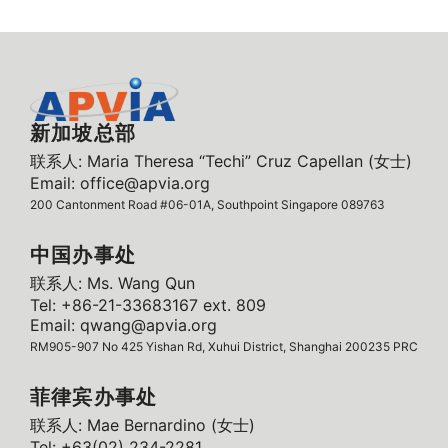
新加坡总部
联系人: Maria Theresa “Techi” Cruz Capellan (女士)
Email: office@apvia.org
200 Cantonment Road #06-01A, Southpoint Singapore 089763
中国办事处
联系人: Ms. Wang Qun
Tel: +86-21-33683167 ext. 809
Email: qwang@apvia.org
RM905-907 No 425 Yishan Rd, Xuhui District, Shanghai 200235 PRC
菲律宾办事处
联系人: Mae Bernardino (女士)
Tel: +63(02) 234-2281