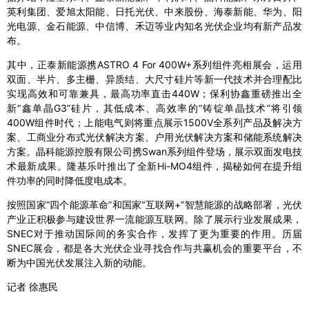
英利集团、爱旭太阳能、日托光伏、中来股份、海泰新能、华为、阳
光电源、金石能源、中信博、禾迈等业内知名光伏企业均有新产品发
布。
其中，正泰新能源携ASTRO 4 For 400W+系列组件亮相展会，运用
双面、半片、多主栅、异质结、大尺寸硅片等新一代技术并合理配比
实现高效和可靠兼具，最高功率直击440W；保利协鑫重磅推出全
新“鑫单晶G3”硅片，其低成本、高效率的“铸锭单晶技术”将引领
400W组件时代；上能电气则将重点展示1500V全系列产品及解决方
案、工商业分布式光伏解决方案、户用光伏解决方案和储能系统解决
方案。晶科能源控股有限公司携Swan系列组件登场，展示双面发电技
术最新成果。隆基乐叶推出了全新Hi-MO4组件，揭秘如何在提升组
件功率的同时降低度电成本。
按照国家“四个能源革命”和国家“互联网+”智慧能源的战略部署，光伏
产业正积极参与建设世界一流能源互联网。除了展示行业发展成果，
SNEC对于推动国际间的务实合作，发挥了更为重要的作用。历届
SNEC展会，都是各大光伏企业寻找合作与共赢机会的重要平台，不
断为中国光伏发展注入新的动能。
记者 徐惠民