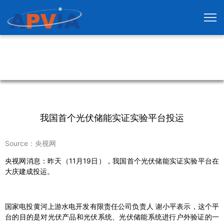
我国首个光伏储能实证实验平台投运
Source：央视网
央视网消息：昨天（11月19日），我国首个光伏储能实证实验平台在
大庆建成投运。
国家电投黄河上游水电开发有限责任公司负责人 谢小平表示，这个平
台的目的是对光伏产品和光伏系统、光伏储能系统进行户外验证的一