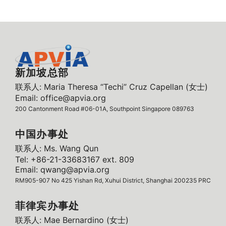
新加坡总部
联系人: Maria Theresa “Techi” Cruz Capellan (女士)
Email: office@apvia.org
200 Cantonment Road #06-01A, Southpoint Singapore 089763
中国办事处
联系人: Ms. Wang Qun
Tel: +86-21-33683167 ext. 809
Email: qwang@apvia.org
RM905-907 No 425 Yishan Rd, Xuhui District, Shanghai 200235 PRC
菲律宾办事处
联系人: Mae Bernardino (女士)