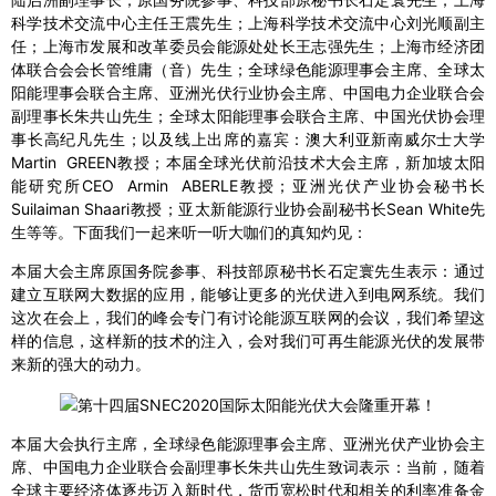
科学技术交流中心主任王震先生；上海科学技术交流中心刘光顺副主
任；上海市发展和改革委员会能源处处长王志强先生；上海市经济团
体联合会会长管维庸（音）先生；全球绿色能源理事会主席、全球太
阳能理事会联合主席、亚洲光伏行业协会主席、中国电力企业联合会
副理事长朱共山先生；全球太阳能理事会联合主席、中国光伏协会理
事长高纪凡先生；以及线上出席的嘉宾：澳大利亚新南威尔士大学
Martin GREEN教授；本届全球光伏前沿技术大会主席，新加坡太阳
能研究所CEO Armin ABERLE教授；亚洲光伏产业协会秘书长
Suilaiman Shaari教授；亚太新能源行业协会副秘书长Sean White先
生等等。下面我们一起来听一听大咖们的真知灼见：
本届大会主席原国务院参事、科技部原秘书长石定寰先生表示：通过
建立互联网大数据的应用，能够让更多的光伏进入到电网系统。我们
这次在会上，我们的峰会专门有讨论能源互联网的会议，我们希望这
样的信息，这样新的技术的注入，会对我们可再生能源光伏的发展带
来新的强大的动力。
本届大会执行主席，全球绿色能源理事会主席、亚洲光伏产业协会主
席、中国电力企业联合会副理事长朱共山先生致词表示：当前，随着
全球主要经济体逐步迈入新时代，货币宽松时代和相关的利率准备金