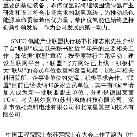
重要的基础装备，希倍优氢能将继续围绕绿氢产业
研发和设计符合市场需求的制氢系统，为推动绿色
能源革命贡献希倍优力量，希倍优氢能也始终坚持
创新引领发展，作为公司发展的第一动力。
SNEC
氢能产业联盟执行秘书长邵志刚先生介绍
了自“联盟”成立以来秘书处近半年来的主要相关工
作，如依据“联盟”章程，按季度举行主题活动；建
设互联网平台，“联盟”官方网站已上线；积极扩
大“联盟”的会员单位数量和覆盖规模；加强与相关
科研院所、企事业单位的交流，积极寻求合作。“联
盟”目前已经吸纳
40
多家会员单位，其中有
4
家申请
加入成为新一批联盟盟主单位，分别是德国莱茵
TÜV
、考克利尔竞立
(
苏州
)
氢能科技有限公司、深
圳市氢雄燃料电池有限公司和北京星翼空间技术有
限公司。
中国工程院院士彭苏萍院士在大会上作了题为《中