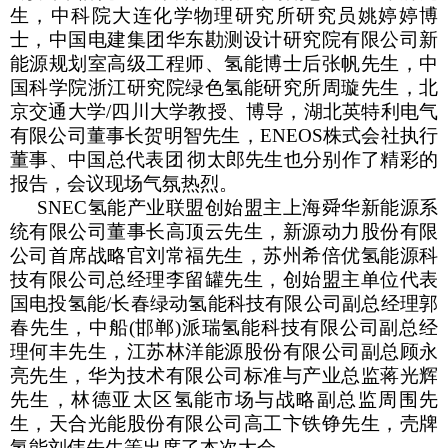
生，中科院大连化学物理研究所研究员姚婷婷博
士，中国电建集团华东勘测设计研究院有限公司新
能源规划室高级工程师、氢能博士后张帆先生，中
国科学院浙江研究院绿色氢能研究所周璇先生，北
京交通大学
/
四川大学教授、博导，湖北英特利电气
有限公司董事长贺明智先生，
ENEOS
株式会社执行
董事、中国总代表团
彻太郎先生也分别作了精彩的
报告，会议现场气氛热烈。
SNEC
氢能产业联盟创始盟主上海舜华新能源系
统有限公司董事长高顶云先生，新源动力股份有限
公司首席战略官刘常福先生，苏州希倍优氢能源科
技有限公司总经理李留罐先生，创始盟主单位代表
国电投氢能
/
长春绿动氢能科技有限公司副总经理郭
春先生，中船
(
邯郸
)
派瑞氢能科技有限公司副总经
理何丰先生，江苏林洋能源股份有限公司副总顾永
亮先生，华为技术有限公司标准与产业总监蒋光辉
先生，林德亚太区氢能市场与战略副总监周围先
生，天合光能股份有限公司高工卞铁铮先生，壳牌
氢能刘伟先生等出席了本次大会。