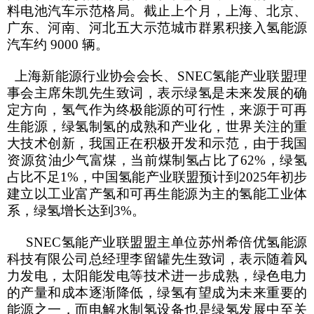
料电池汽车示范格局。截止上个月，上海、北京、
广东、河南、河北五大示范城市群累积接入氢能源
汽车约
9000
辆。
上海新能源行业协会会长、
SNEC
氢能产业联盟理
事会主席朱凯先生致词，表示绿氢是未来发展的确
定方向，氢气作为终极能源的可行性，来源于可再
生能源，绿氢制氢的成熟和产业化，世界关注的重
大技术创新，我国正在积极开发和示范，由于我国
资源贫油少气富煤，当前煤制氢占比了
62%
，绿氢
占比不足
1%
，中国氢能产业联盟预计到
2025
年初步
建立以工业富产氢和可再生能源为主的氢能工业体
系，绿氢增长达到
3%
。
SNEC
氢能产业联盟盟主单位苏州希倍优氢能源
科技有限公司总经理李留罐先生致词，表示随着风
力发电，太阳能发电等技术进一步成熟，绿色电力
的产量和成本逐渐降低，绿氢有望成为未来重要的
能源之一，而电解水制氢设备也是绿氢发展中至关