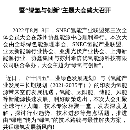
暨“绿氢与创新”主题大会盛大召开
2022
年
8
月
18
日，
SNEC
氢能产业联盟第三次全
体会员大会在苏州协鑫能源中心顺利举行。本次大
会由全球绿色能源理事会、
SNEC
氢能产业联盟、
亚太新能源行业协会、亚洲光伏产业协会、上海新
能源行业、协鑫集团与苏州希倍优氢能源科技有限
公司联合举办，大会主题为“绿氢与创新”。
近日，《“十四五”工业绿色发展规划》与《氢能产
业发展中长期规划（
2021-2035
年）》的印发为氢能
源带来空前发展机遇，氢能、太阳能、储能、风能
等新能源快速发展、利好政策迭出，本次大会汇聚
全球行业大咖、技术专家相聚一堂，发表深度见
解，探讨行业趋势、技术进步等焦点话题，推进
由
“
绿电”转为“绿氢”
的技术路线与最佳解决方案，
共话绿氢发展新风向
!