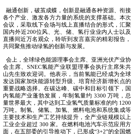
融通创新，破茧成蝶，创新是融通各种资源、衔接
各个产业、激发各方力量的系统的支撑基础。本次
会议，采取线下会场与线上直播结合的形式，汇聚
国内外近
200
位风、光、储、氢行业业内人士以及
直播间近万名观众，聆听到发言嘉宾的精彩报告，
共同聚焦推动绿氢的创新与发展。
会上，全球绿色能源理事会主席、亚洲光伏产业协
会主席、
SNEC
氢能产业联盟理事会执行主席朱共
山先生致欢迎词。他表示，当前氢能已经成为全球
发达国家加快能源转型升级、培育经济新增长点的
重要战略选择。在碳达峰、碳中和目标引领下，国
内氢能产业蓬勃发展，年制氢量约
3300
万吨，总
量世界最大，其中达到工业氢气质量标准的约
1200
万吨。制氢、储氢、加氢、燃料电池和系统集成等
主要技术和生产工艺持续提升，全产业链规模以上
工业企业超过
300
家。在燃料电池汽车示范应用方
面，在五部委的引导推动下，已形成
“3+2”
的全国燃