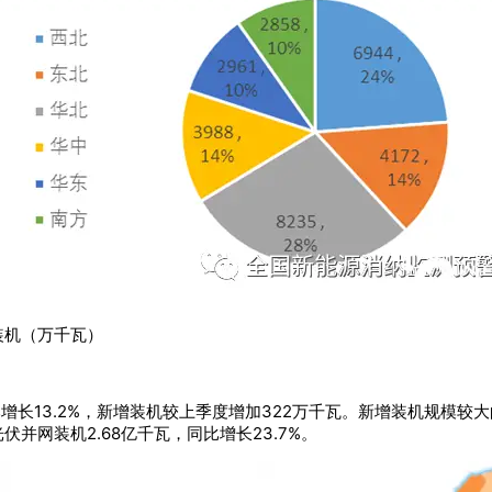
装机（万千瓦）
增长13.2%，新增装机较上季度增加322万千瓦。新增装机规模较大
伏并网装机2.68亿千瓦，同比增长23.7%。