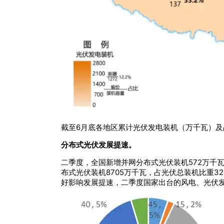
截至6月底各地区累计光伏发电装机（万千瓦）及
分布式光伏发展提速。
二季度，全国新增并网分布式光伏装机572万千瓦，
布式光伏装机8705万千瓦，占光伏总装机比重3
好影响发展提速，二季度国家出台的风电、光伏发