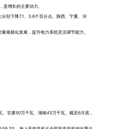
点，是增长的主要动力。
下降7.1、3.6个百分点。陕西、宁夏、河
质量规模化发展，提升电力系统灵活调节能力。
瓦、甘肃50万千瓦、湖南45万千瓦。截至6月底，
长59.3%。海上风电装机占全部风电装机的比重达