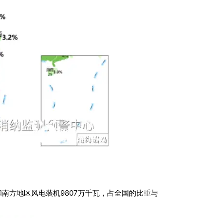
和南方地区风电装机9807万千瓦，占全国的比重与