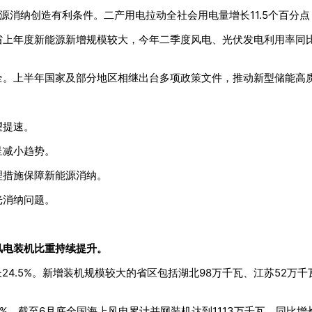
能源消纳创造有利条件。二产用电拉动全社会用电量增长11.5个百分
上年度新能源新增规模较大，今年二季度风电、光伏发电利用率同比分别
全。上半年国家及部分地区相继出台多项政策文件，推动新型储能高
望提速。
呈减小趋势。
理措施保障新能源消纳。
光消纳问题。
风电装机比重持续提升。
24.5%。新增装机规模较大的省区包括湖北98万千瓦、江苏52万千
。
2%，截至6月底全国海上风电累计并网装机达到1113万千瓦，同比增