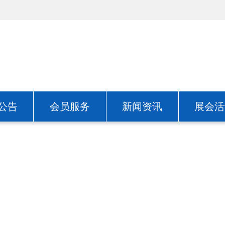
公告
会员服务
新闻资讯
展会活