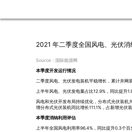
2021 年二季度全国风电、光伏
Source：国际能源网
本季度开发运行情况
二季度风电、光伏发电装机平稳增长，累计并网装机
上半年风电、光伏发电量占比12.9%，同比提升1
风电和光伏开发布局持续优化，分布式光伏装机大
增分布式光伏装机同比增长111.1%，占新增光伏装
本季度消纳利用评估
上半年全国风电利用率96.4%，同比提升0.3个