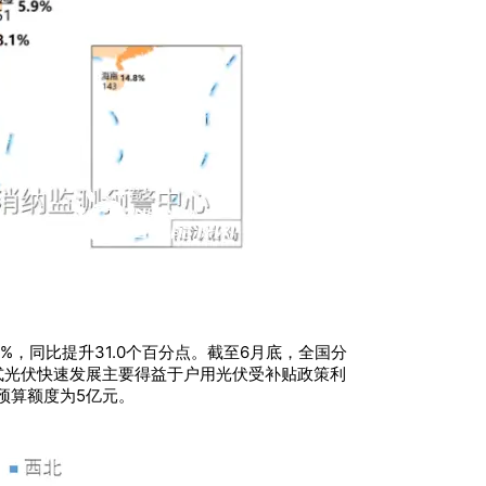
%，同比提升31.0个百分点。截至6月底，全国分
分布式光伏快速发展主要得益于户用光伏受补贴政策利
预算额度为5亿元。