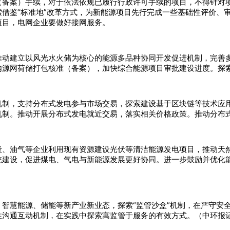
（备案）手续，对于依法依规已履行行政许可手续的项目，不得针对
借鉴“标准地”改革方式，为新能源项目先行完成一些基础性评价、
项目，电网企业要做好接网服务。
推动建立以风光水火储为核心的能源多品种协同开发促进机制，完善
源网荷储打包核准（备案），加快综合能源项目审批建设进度。探索
机制，支持分布式发电参与市场交易，探索建设基于区块链等技术应
机制。推动开展分布式发电就近交易，落实相关价格政策。推动分布
炭、油气等企业利用现有资源建设光伏等清洁能源发电项目，推动天
统建设，促进煤电、气电与新能源发展更好协同。进一步鼓励并优化
智慧能源、储能等新产业新业态，探索“监管沙盒”机制，在严守安
性沟通互动机制，在实践中探索寓监管于服务的有效方式。（中环报