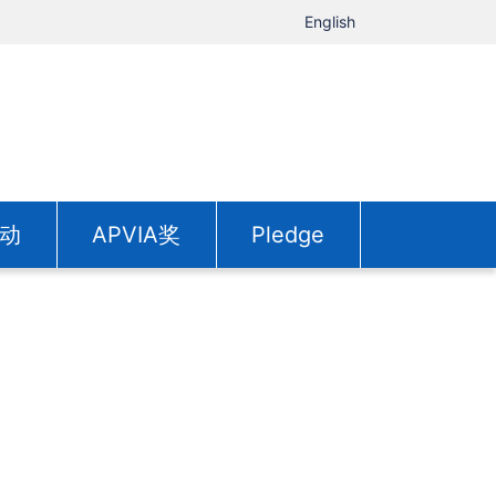
English
动
APVIA奖
Pledge