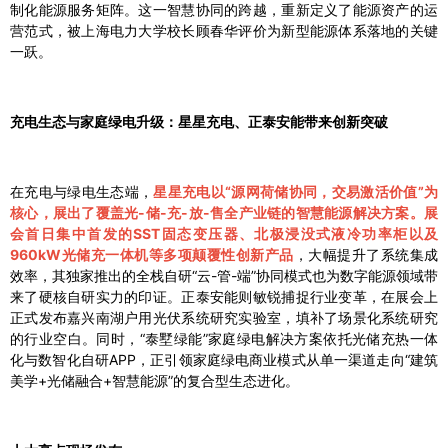
制化能源服务矩阵。这一智慧协同的跨越，重新定义了能源资产的运
营范式，被上海电力大学校长顾春华评价为新型能源体系落地的关键
一跃。
充电生态与家庭绿电升级：星星充电、正泰安能带来创新突破
在充电与绿电生态端，
星星充电以“源网荷储协同，交易激活价值”为
核心，展出了覆盖光-储-充-放-售全产业链的智慧能源解决方案。展
会首日集中首发的SST固态变压器、北极浸没式液冷功率柜以及
960kW光储充一体机等多项颠覆性创新产品
，大幅提升了系统集成
效率，其独家推出的全栈自研“云-管-端”协同模式也为数字能源领域带
来了硬核自研实力的印证。正泰安能则敏锐捕捉行业变革，在展会上
正式发布嘉兴南湖户用光伏系统研究实验室，填补了场景化系统研究
的行业空白。同时，“泰墅绿能”家庭绿电解决方案依托光储充热一体
化与数智化自研APP，正引领家庭绿电商业模式从单一渠道走向“建筑
美学+光储融合+智慧能源”的复合型生态进化。