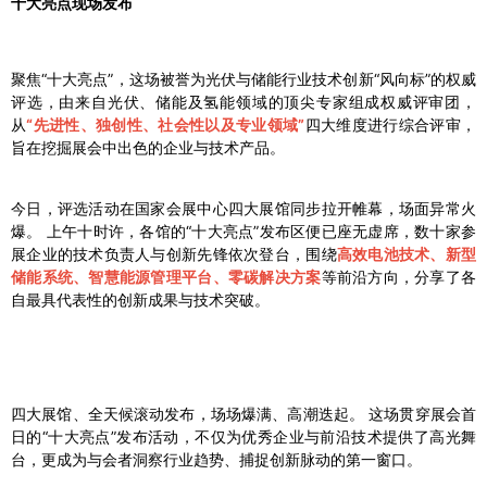
十大亮点现场发布
聚焦“十大亮点”，这场被誉为光伏与储能行业技术创新“风向标”的权威
评选，由来自光伏、储能及氢能领域的顶尖专家组成权威评审团，
从
“先进性、独创性、社会性以及专业领域”
四大维度进行综合评审，
旨在挖掘展会中出色的企业与技术产品。
今日，评选活动在国家会展中心四大展馆同步拉开帷幕，场面异常火
爆。 上午十时许，各馆的“十大亮点”发布区便已座无虚席，数十家参
展企业的技术负责人与创新先锋依次登台，围绕
高效电池技术、新型
储能系统、智慧能源管理平台、零碳解决方案
等前沿方向，分享了各
自最具代表性的创新成果与技术突破。
四大展馆、全天候滚动发布，场场爆满、高潮迭起。 这场贯穿展会首
日的“十大亮点”发布活动，不仅为优秀企业与前沿技术提供了高光舞
台，更成为与会者洞察行业趋势、捕捉创新脉动的第一窗口。