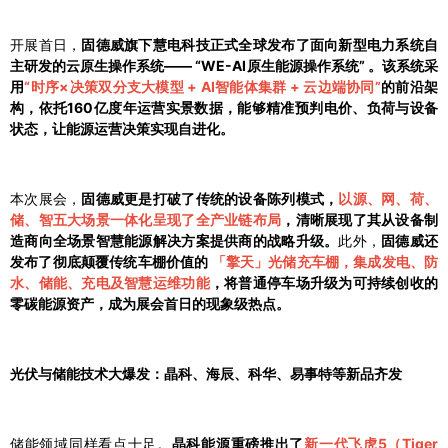
开展首日，
固德威旗下慧电科技正式全球发布了面向新型电力系统自
主研发的云原生操作系统—— “WE-AI原生能源操作系统” 。该系统采
用
“时序×决策双分支大模型 + AI智能体集群 + 云边端协同”
的前沿架
构，依托160亿度年运营实景数据，能够精准预判电价、负荷与设备
状态，让能源运营决策实现自进化。
本次展会，
固德威更是打破了传统的设备陈列模式，
以源、网、荷、
储、智五大场景一体化呈现了全产业链布局
，清晰展现了其从设备制
造商向全场景智慧能源解决方案提供商的战略升级。
此外，
固德威还
发布了彻底颠覆传统车棚价值的
「擎天」光储充车棚，集成发电、防
水、储能、充电及智慧运维功能
，将普通停车场升级为可持续创收的
零碳能源资产，成为展会首日的现象级热点。
光伏与储能技术大爆发：晶科、海辰、科华、易事特等新品齐发
储能领域同样看点十足。
晶科能源重磅推出了
新一代飞虎5（Tiger