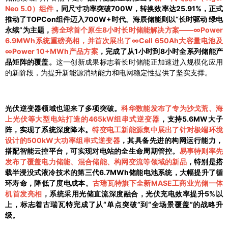
Neo 5.0）组件
，同尺寸功率突破700W，转换效率达25.91%，正式
推动了TOPCon组件迈入700W+时代。海辰储能则以“长时驱动 绿电
永续”为主题，
携全球首个原生8小时长时储能解决方案——∞Power
6.9MWh系统重磅亮相，并首次展出了∞Cell 650Ah大容量电池及
∞Power 10+MWh产品方案
，完成了从1小时到8小时全系列储能产
品矩阵的覆盖。
这一创新成果标志着长时储能正加速进入规模化应用
的新阶段，为提升新能源消纳能力和电网稳定性提供了坚实支撑。
光伏逆变器领域也迎来了多项突破。
科华数能发布了专为沙戈荒、海
上光伏等大型电站打造的465kW组串式逆变器
，支持5.6MW大子
阵，实现了系统深度降本。
特变电工新能源集中展出了针对极端环境
设计的500kW大功率组串式逆变器
，其具备先进的构网运行能力，
搭配智能云控平台，可实现对电站的全生命周期管控。
易事特则率先
发布了覆盖电力储能、混合储能、构网变流等领域的新品
，特别是搭
载半浸没式液冷技术的第三代6.7MWh储能电池系统，大幅提升了循
环寿命，降低了度电成本。
古瑞瓦特旗下全新MASE工商业光储一体
机首发亮相
，系统采用光储直流深度融合，光伏充电效率提升5%以
上，标志着古瑞瓦特完成了从“单点突破”到“全场景覆盖”的战略升
级。